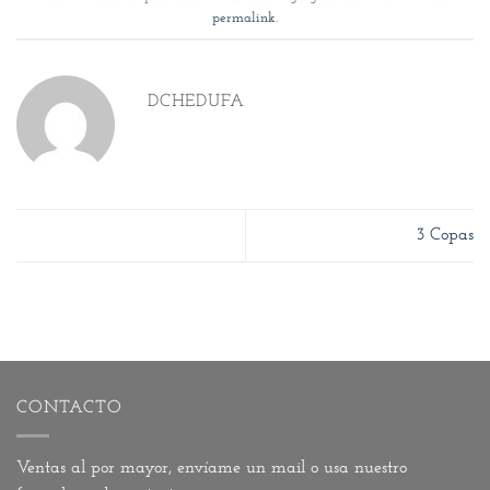
permalink
.
DCHEDUFA
3 Copas
CONTACTO
Ventas al por mayor, envíame un
mail
o usa nuestro