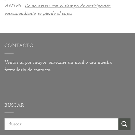
ANTES.
De no avisar con el tiempo de anticipación
correspondiente,
se pierde el cupo.
CONTACTO
Ventas al por mayor, envíame un
mail
o usa nuestro
formulario de
contacto
.
BUSCAR