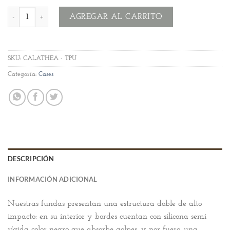
Calathea cantidad
AGREGAR AL CARRITO
SKU:
CALATHEA - TPU
Categoría:
Cases
DESCRIPCIÓN
INFORMACIÓN ADICIONAL
Nuestras fundas presentan una estructura doble de alto
impacto: en su interior y bordes cuentan con silicona semi
rígida color negro que absorbe golpes, y por fuera una